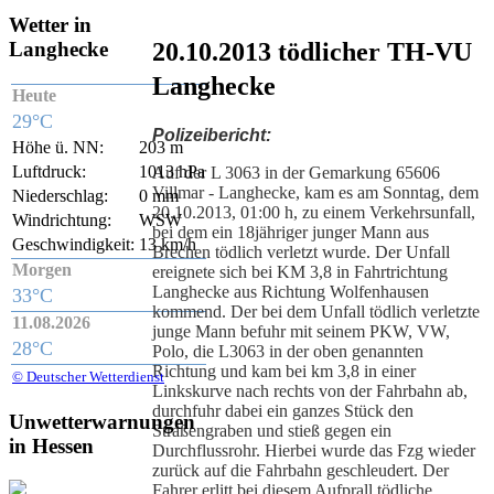
Wetter
in
20.10.2013 tödlicher TH-VU
Langhecke
Langhecke
Heute
29°C
Polizeibericht:
Höhe ü. NN:
203 m
Luftdruck:
1013 hPa
Auf der L 3063 in der Gemarkung 65606
Villmar - Langhecke, kam es am Sonntag, dem
Niederschlag:
0 mm
20.10.2013, 01:00 h, zu einem Verkehrsunfall,
Windrichtung:
WSW
bei dem ein 18jähriger junger Mann aus
Geschwindigkeit:
13 km/h
Brechen tödlich verletzt wurde. Der Unfall
Morgen
ereignete sich bei KM 3,8 in Fahrtrichtung
Langhecke aus Richtung Wolfenhausen
33°C
kommend. Der bei dem Unfall tödlich verletzte
11.08.2026
junge Mann befuhr mit seinem PKW, VW,
28°C
Polo, die L3063 in der oben genannten
Richtung und kam bei km 3,8 in einer
© Deutscher Wetterdienst
Linkskurve nach rechts von der Fahrbahn ab,
durchfuhr dabei ein ganzes Stück den
Unwetterwarnungen
Straßengraben und stieß gegen ein
in Hessen
Durchflussrohr. Hierbei wurde das Fzg wieder
zurück auf die Fahrbahn geschleudert. Der
Fahrer erlitt bei diesem Aufprall tödliche