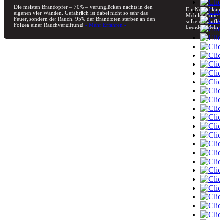
Die meisten Brandopfer – 70% – verunglücken nachts in den
Ein Notruf kan
eigenen vier Wänden. Gefährlich ist dabei nicht so sehr das
Mobiltelefone.
Feuer, sondern der Rauch. 95% der Brandtoten sterben an den
sollte erst au
Folgen einer Rauchvergiftung!
- Mehr Erfahren -
beendet. Mehr