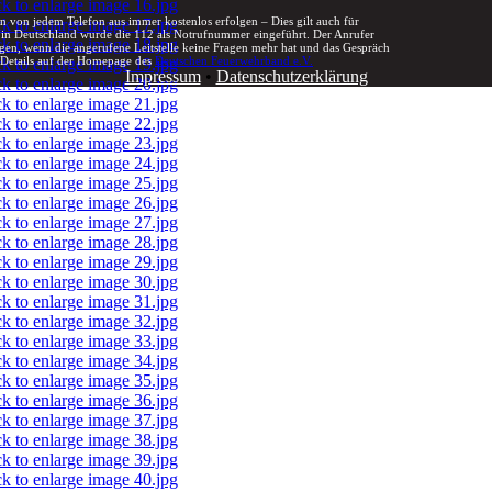
n von jedem Telefon aus immer kostenlos erfolgen – Dies gilt auch für
 in Deutschland wurde die 112 als Notrufnummer eingeführt. Der Anrufer
flegen, wenn die angerufene Leitstelle keine Fragen mehr hat und das Gespräch
 Details auf der Homepage des
Deutschen Feuerwehrband e.V.
Impressum
•
Datenschutzerklärung