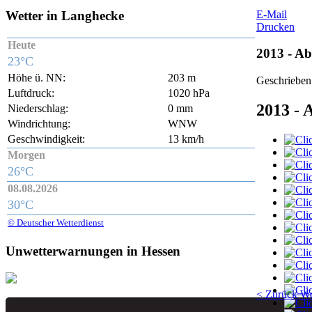
Wetter
in Langhecke
E-Mail
Drucken
Heute
2013 - A
23°C
Höhe ü. NN:
203 m
Geschrieben
Luftdruck:
1020 hPa
2013 - 
Niederschlag:
0 mm
Windrichtung:
WNW
Geschwindigkeit:
13 km/h
Morgen
26°C
08.08.2026
30°C
© Deutscher Wetterdienst
Unwetterwarnungen
in Hessen
< Zurück
We