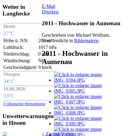
Wetter
in
E-Mail
Drucken
Langhecke
2011 - Hochwasser in Aumenau
Heute
27°C
Geschrieben von Michael Wolfram.
Veröffentlicht in
Bildergalerie
Höhe ü. NN:
203 m
Luftdruck:
1017 hPa
2011 - Hochwasser in
Niederschlag:
0 mm
Aumenau
Windrichtung:
NO
Geschwindigkeit:
9 km/h
Morgen
34°C
10.08.2026
33°C
© Deutscher Wetterdienst
Unwetterwarnungen
in Hessen
< Zurück
Weiter >